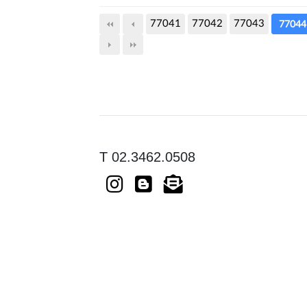
77041
77042
77043
77044
T 02.3462.0508