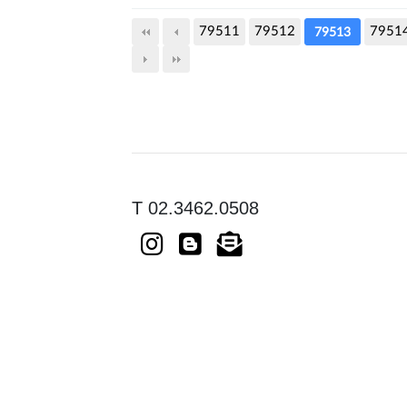
79511
79512
7951
79513
T 02.3462.0508