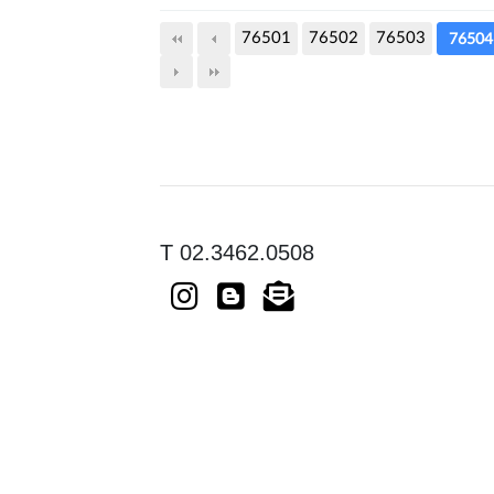
76501
76502
76503
76504
T 02.3462.0508