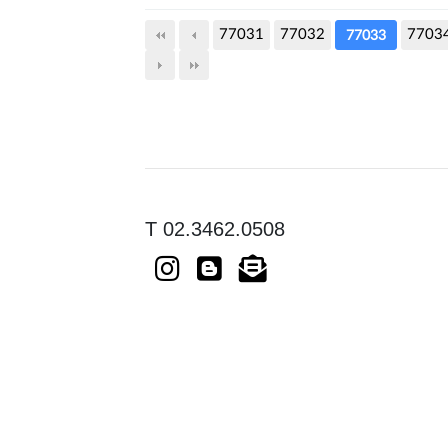
77031
77032
7703
77033
T 02.3462.0508