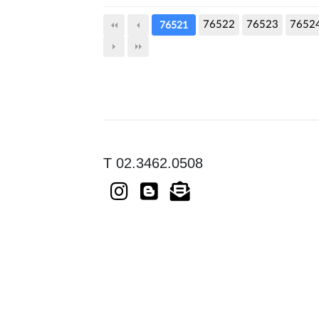
76522
76523
7652
76521
T 02.3462.0508