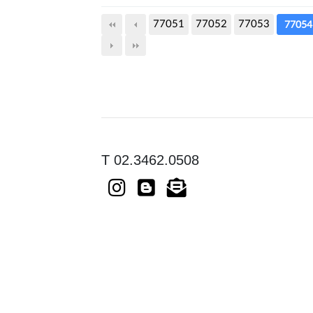
77051
77052
77053
77054
T 02.3462.0508