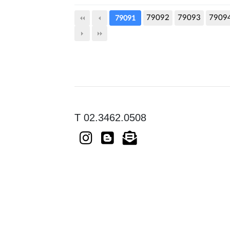
79092
79093
7909
79091
T 02.3462.0508