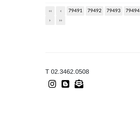
79491
79492
79493
79494
T 02.3462.0508