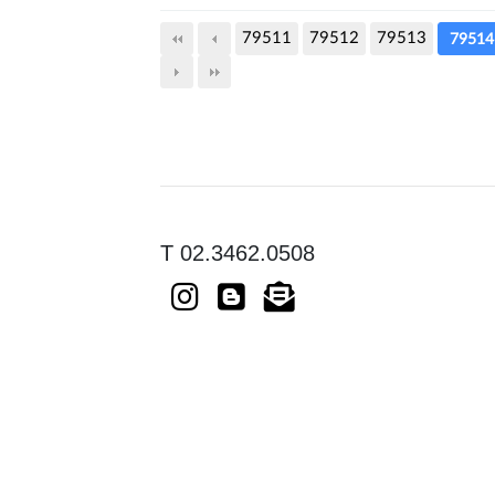
79511
79512
79513
79514
T 02.3462.0508