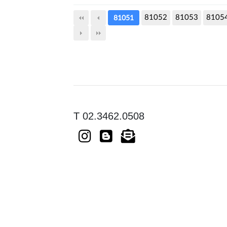
81052
81053
8105
81051
T 02.3462.0508