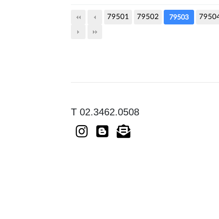
79501
79502
7950
79503
T 02.3462.0508