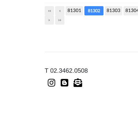
81301
81303
8130
81302
T 02.3462.0508