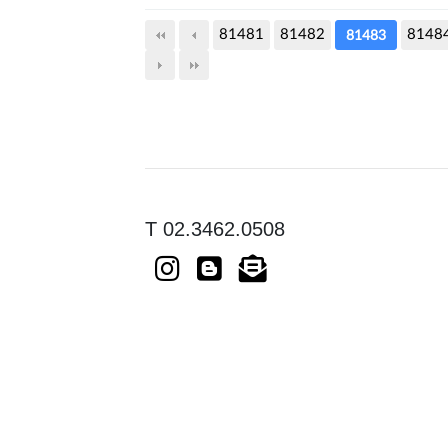
81481
81482
8148
81483
T 02.3462.0508